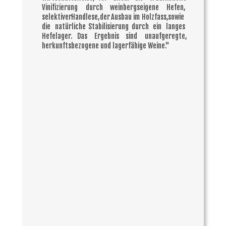
Vinifizierung
durch
weinbergseigene
Hefen, 
selektiver
Handlese,
der
Ausbau
im
Holzfass,
sowie 
die
natürliche
Stabilisierung
durch
ein
langes 
Hefelager.
Das
Ergebnis
sind
unaufgeregte, 
herkunftsbezogene und lagerfähige Weine."