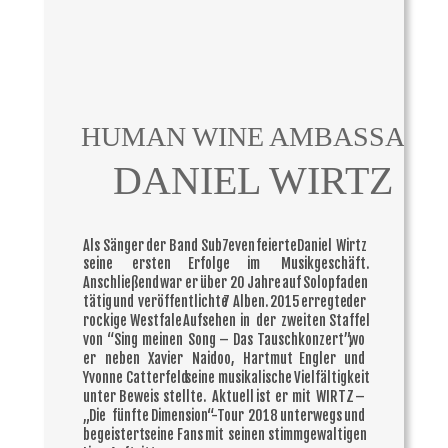
HUMAN WINE AMBASSADO
DANIEL WIRTZ
Als
Sänger
der
Band
Sub7even
feierte
Daniel
Wirtz 
seine
ersten
Erfolge
im
Musikgeschäft. 
Anschließend
war
er
über
20
Jahre
auf
Solopfaden 
tätig
und
veröffentlichte
7
Alben.
2015
erregte
der 
rockige
Westfale
Aufsehen
in
der
zweiten
Staffel 
von
“Sing
meinen
Song
–
Das
Tauschkonzert”,
wo 
er
neben
Xavier
Naidoo,
Hartmut
Engler
und 
Yvonne
Catterfeld
seine
musikalische
Vielfältigkeit 
unter
Beweis
stellte.
Aktuell
ist
er
mit
WIRTZ
– 
„Die
fünfte
Dimension“-Tour
2018
unterwegs
und 
begeistert
seine
Fans
mit
seinen
stimmgewaltigen 