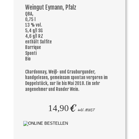
Weingut Eymann, Pfalz
QBA, 
0,75 l
13 % vol.
5,4 g/l SG
4,6 g/l RZ
enthält Sulfite
Barrique
Sponti
Bio
Chardonnay, Weiß- und Grauburgunder, 
handgelesen, gemeinsam spontan vergoren im 
Doppelstück, sur lie bis Mai 2018. Ein sehr 
angenehmer und Runder Wein.
€ 
14,90
inkl. MWST