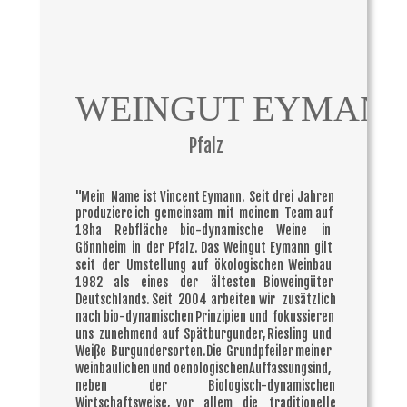
WEINGUT EYMAN
Pfalz
"Mein
Name
ist
Vincent
Eymann.
Seit
drei
Jahren 
produziere
ich
gemeinsam
mit
meinem
Team
auf 
18ha
Rebfläche
bio-dynamische
Weine
in 
Gönnheim
in
der
Pfalz.
Das
Weingut
Eymann
gilt 
seit
der
Umstellung
auf
ökologischen
Weinbau 
1982
als
eines
der
ältesten
Bioweingüter 
Deutschlands.
Seit
2004
arbeiten
wir
zusätzlich 
nach
bio-dynamischen
Prinzipien
und
fokussieren 
uns
zunehmend
auf
Spätburgunder,
Riesling
und 
Weiße
Burgundersorten.
Die
Grundpfeiler
meiner 
weinbaulichen
und
oenologischen
Auffassung
sind, 
neben
der
Biologisch-dynamischen 
Wirtschaftsweise,
vor
allem
die
traditionelle 