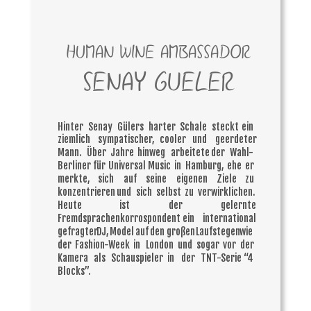
HUMAN WINE AMBASSADOR
SENAY GUELER
Hinter
Senay
Gülers
harter
Schale
steckt
ein 
ziemlich
sympatischer,
cooler
und
geerdeter 
Mann.
Über
Jahre
hinweg
arbeitete
der
Wahl-
Berliner
für
Universal
Music
in
Hamburg,
ehe
er 
merkte,
sich
auf
seine
eigenen
Ziele
zu 
konzentrieren
und
sich
selbst
zu
verwirklichen. 
Heute
ist
der
gelernte 
Fremdsprachenkorrospondent
ein
international 
gefragter
DJ,
Model
auf
den
großen
Laufstegen
wie 
der
Fashion-Week
in
London
und
sogar
vor
der 
Kamera
als
Schauspieler
in
der
TNT-Serie
“4 
Blocks”. 