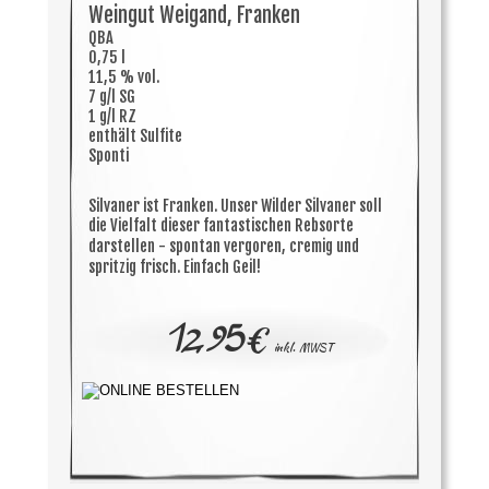
Weingut Weigand, Franken
QBA
0,75 l
11,5 % vol.
7 g/l SG
1 g/l RZ
enthält Sulfite
Sponti
Silvaner ist Franken. Unser Wilder Silvaner soll 
die Vielfalt dieser fantastischen Rebsorte 
darstellen - spontan vergoren, cremig und 
spritzig frisch. Einfach Geil!
12,95
€ 
inkl. MWST